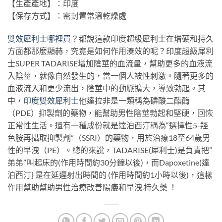
【生產產地】：印度
【保存方式】：密封置常溫乾燥處
雙效犀利士哪裡買
？都說這款印度超級犀利士在增硬和持久
方面都那麼顯赫，究竟是如何作用湊效的呢？印度超級犀利
士SUPER TADARISE增加陰莖的血流量，幫助更多的血液流
入陰莖，就像自然發生的，當一個人被性刺激。隨著更多的
血液流入和更少流出，陰莖中的動脈擴大，導致勃起。其
中，
印度雙效犀利士
他達拉非是一類稱為磷酸二酯酶
（PDE）抑製劑的藥物，能幫助男性陰莖勃起和堅硬，回恢
正常性生活。還有一種成份就是達泊西汀稱為“選擇性5-羥
色胺再攝取抑製劑”（SSRI）的藥物，用於治療18至64歲男
性的早洩（PE）。總的來說，TADARISE(犀利士)是負責把”
弟弟”叫起床的(作用時間約30分鐘以後)，而Dapoxetine(達
泊西汀} 是在延遲射出時間的 (作用時間約1小時以後)，這樣
作用幫助幫助男性治療改善陽痿和早洩
.
持久藥 ！