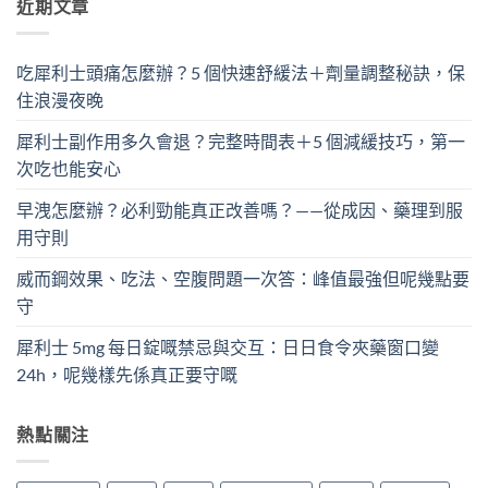
近期文章
吃犀利士頭痛怎麼辦？5 個快速舒緩法＋劑量調整秘訣，保
住浪漫夜晚
犀利士副作用多久會退？完整時間表＋5 個減緩技巧，第一
次吃也能安心
早洩怎麼辦？必利勁能真正改善嗎？——從成因、藥理到服
用守則
威而鋼效果、吃法、空腹問題一次答：峰值最強但呢幾點要
守
犀利士 5mg 每日錠嘅禁忌與交互：日日食令夾藥窗口變
24h，呢幾樣先係真正要守嘅
熱點關注