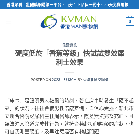
Skip
香港犀利士壯陽藥網購第一平台，百分百正品假一罰十、30天免費退換。
to
content
0
偉哥資訊
硬度低於「香蕉等級」快試試雙效犀
利士效果
POSTED ON
2023年8月30日
BY
香港壯陽藥網購
「床事」是證明男人雄風的時刻，若在房事時發生「硬不起
來」的狀況，往往會使男性倍感羞愧、自信心受挫。新北市
立聯合醫院泌尿科主任周醫師表示，陰莖無法完整充血、且
無法進入陰道完成性行為，就符合勃起功能障礙的症狀，也
可自我測量硬度，及早注意是否有勃起問題。