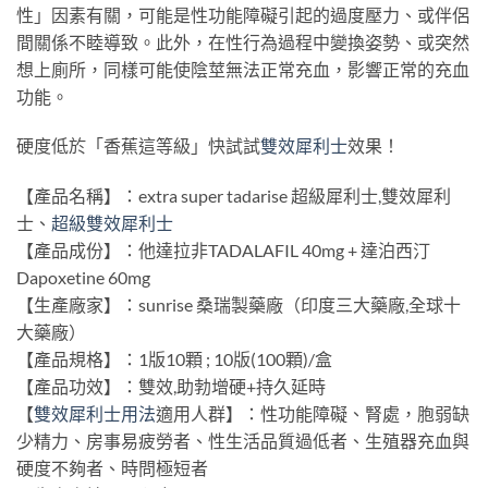
性」因素有關，可能是性功能障礙引起的過度壓力、或伴侶
間關係不睦導致。此外，在性行為過程中變換姿勢、或突然
想上廁所，同樣可能使陰莖無法正常充血，影響正常的充血
功能。
硬度低於「香蕉這等級」快試試
雙效犀利士
效果！
【產品名稱】：extra super tadarise 超級犀利士,雙效犀利
士、
超級雙效犀利士
【產品成份】：他達拉非TADALAFIL 40mg + 達泊西汀
Dapoxetine 60mg
【生產廠家】：sunrise 桑瑞製藥廠（印度三大藥廠,全球十
大藥廠）
【產品規格】：1版10顆 ; 10版(100顆)/盒
【產品功效】：雙效,助勃增硬+持久延時
【
雙效犀利士用法
適用人群】：性功能障礙、腎處，胞弱缺
少精力、房事易疲勞者、性生活品質過低者、生殖器充血與
硬度不夠者、時問極短者