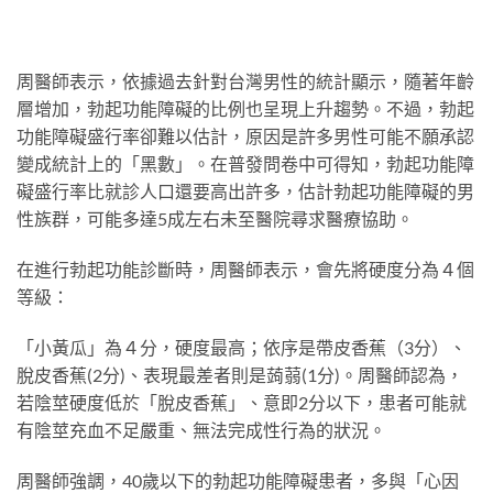
周醫師表示，依據過去針對台灣男性的統計顯示，隨著年齡
層增加，勃起功能障礙的比例也呈現上升趨勢。不過，勃起
功能障礙盛行率卻難以估計，原因是許多男性可能不願承認
變成統計上的「黑數」。在普發問卷中可得知，勃起功能障
礙盛行率比就診人口還要高出許多，估計勃起功能障礙的男
性族群，可能多達5成左右未至醫院尋求醫療協助。
在進行勃起功能診斷時，周醫師表示，會先將硬度分為４個
等級：
「小黃瓜」為４分，硬度最高；依序是帶皮香蕉（3分）、
脫皮香蕉(2分)、表現最差者則是蒟蒻(1分)。周醫師認為，
若陰莖硬度低於「脫皮香蕉」、意即2分以下，患者可能就
有陰莖充血不足嚴重、無法完成性行為的狀況。
周醫師強調，40歲以下的勃起功能障礙患者，多與「心因