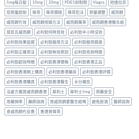
5mg每日錠
10mg
20mg
PDE5抑制劑
Viagra
他達拉非
低劑量起始
偉哥
偉哥價錢
偉哥犯法
劑量調整
威而鋼
威而鋼冇效
威而鋼用錯方法
威而鋼萬寧
威而鋼香港醫生紙
屈臣氏威而鋼
必利勁何時見效
必利勁半小時沒效
必利勁效果延遲
必利勁服用方法
必利勁服用錯誤
必利勁正確用法
必利勁無效原因
必利勁見效時間
必利勁起效時間
必利勁香港價格
必利勁香港正品
必利勁香港網上購買
必利勁香港藥房
必利勁香港評價
必利勁香港購買
必利勁香港醫生
水分補充
沒處方籤買威而鋼香港
犀利士
犀利士5mg
用藥安全
用藥頻率
藥師諮詢
買威而鋼要醫生紙嗎
避免飲酒
醫師諮詢
食威而鋼冇反應
香港買偉哥