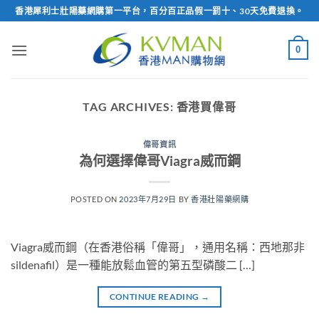
Skip
香港犀利士壯陽藥網購第一平台，百分百正品假一罰十、30天免費退換。
to
content
0
TAG ARCHIVES:
香港買偉哥
偉哥資訊
為何選擇偉哥Viagra威而鋼
POSTED ON
2023年7月29日
BY
香港壯陽藥網購
Viagra威而鋼（在香港俗稱「偉哥」，通用名稱：西地那非
sildenafil）是一種能放鬆血管的第五型磷酸二 […]
CONTINUE READING
→