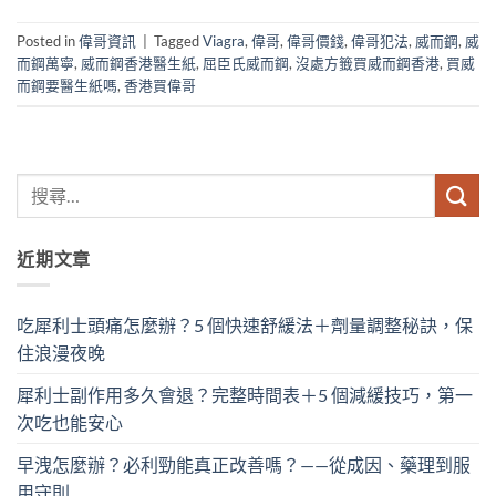
Posted in
偉哥資訊
|
Tagged
Viagra
,
偉哥
,
偉哥價錢
,
偉哥犯法
,
威而鋼
,
威
而鋼萬寧
,
威而鋼香港醫生紙
,
屈臣氏威而鋼
,
沒處方籤買威而鋼香港
,
買威
而鋼要醫生紙嗎
,
香港買偉哥
近期文章
吃犀利士頭痛怎麼辦？5 個快速舒緩法＋劑量調整秘訣，保
住浪漫夜晚
犀利士副作用多久會退？完整時間表＋5 個減緩技巧，第一
次吃也能安心
早洩怎麼辦？必利勁能真正改善嗎？——從成因、藥理到服
用守則