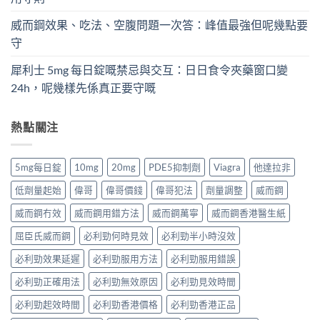
威而鋼效果、吃法、空腹問題一次答：峰值最強但呢幾點要
守
犀利士 5mg 每日錠嘅禁忌與交互：日日食令夾藥窗口變
24h，呢幾樣先係真正要守嘅
熱點關注
5mg每日錠
10mg
20mg
PDE5抑制劑
Viagra
他達拉非
低劑量起始
偉哥
偉哥價錢
偉哥犯法
劑量調整
威而鋼
威而鋼冇效
威而鋼用錯方法
威而鋼萬寧
威而鋼香港醫生紙
屈臣氏威而鋼
必利勁何時見效
必利勁半小時沒效
必利勁效果延遲
必利勁服用方法
必利勁服用錯誤
必利勁正確用法
必利勁無效原因
必利勁見效時間
必利勁起效時間
必利勁香港價格
必利勁香港正品