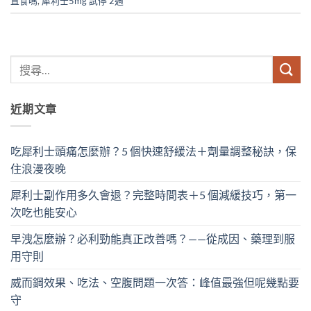
直食嗎
,
犀利士5mg 試停 2週
近期文章
吃犀利士頭痛怎麼辦？5 個快速舒緩法＋劑量調整秘訣，保
住浪漫夜晚
犀利士副作用多久會退？完整時間表＋5 個減緩技巧，第一
次吃也能安心
早洩怎麼辦？必利勁能真正改善嗎？——從成因、藥理到服
用守則
威而鋼效果、吃法、空腹問題一次答：峰值最強但呢幾點要
守