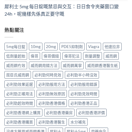
犀利士 5mg 每日錠嘅禁忌與交互：日日食令夾藥窗口變
24h，呢幾樣先係真正要守嘅
熱點關注
5mg每日錠
10mg
20mg
PDE5抑制劑
Viagra
他達拉非
低劑量起始
偉哥
偉哥價錢
偉哥犯法
劑量調整
威而鋼
威而鋼冇效
威而鋼用錯方法
威而鋼萬寧
威而鋼香港醫生紙
屈臣氏威而鋼
必利勁何時見效
必利勁半小時沒效
必利勁效果延遲
必利勁服用方法
必利勁服用錯誤
必利勁正確用法
必利勁無效原因
必利勁見效時間
必利勁起效時間
必利勁香港價格
必利勁香港正品
必利勁香港網上購買
必利勁香港藥房
必利勁香港評價
必利勁香港購買
必利勁香港醫生
水分補充
沒處方籤買威而鋼香港
犀利士
犀利士5mg
用藥安全