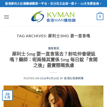
Skip
香港犀利士壯陽藥網購第一平台，百分百正品假一罰十、30天免費退換。
to
content
0
TAG ARCHIVES:
犀利士5MG 要一直食嗎
偉哥資訊
犀利士 5mg 要一直食落去？射咗仲會硬返
嗎？藥師：呢兩條其實係 5mg 每日錠「食開
之後」最實際嘅焦慮
POSTED ON
2026年6月26日
BY
香港壯陽藥網購
26
6 月