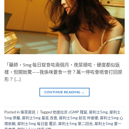
「藥師，5mg 每日錠食咗兩個月，夜尿順咗、硬度都似返
樣，但開始驚——我係咪要食一世？萬一停咗會唔會打回原
形？ […]
CONTINUE READING
→
Posted in
偉哥資訊
|
Tagged
他達拉非 cGMP 殘留
,
犀利士5mg
,
犀利士
5mg 停藥
,
犀利士5mg 基底 改善
,
犀利士5mg 射完 仲會硬
,
犀利士5mg 心
理依賴
,
犀利士5mg 每日錠 覆診
,
犀利士5mg 第二回合
,
犀利士5mg 要一