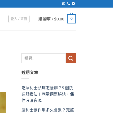
購物車 /
$
0.00
0
登入 / 註冊
近期文章
吃犀利士頭痛怎麼辦？5 個快
速舒緩法＋劑量調整秘訣，保
住浪漫夜晚
犀利士副作用多久會退？完整