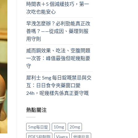
時間表＋5 個減緩技巧，第一
次吃也能安心
早洩怎麼辦？必利勁能真正改
善嗎？——從成因、藥理到服
用守則
威而鋼效果、吃法、空腹問題
一次答：峰值最強但呢幾點要
守
犀利士 5mg 每日錠嘅禁忌與交
互：日日食令夾藥窗口變
24h，呢幾樣先係真正要守嘅
熱點關注
5mg每日錠
10mg
20mg
PDE5抑制劑
Viagra
他達拉非