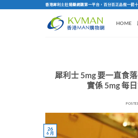
Skip
香港犀利士壯陽藥網購第一平台，百分百正品假一罰十
to
content
HOME
犀利士 5mg 要一直
實係 5mg 
POSTE
26
6 月