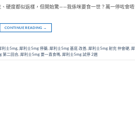
順咗、硬度都似返樣，但開始驚——我係咪要食一世？萬一停咗會唔
CONTINUE READING
→
犀利士5mg
,
犀利士5mg 停藥
,
犀利士5mg 基底 改善
,
犀利士5mg 射完 仲會硬
,
犀
g 第二回合
,
犀利士5mg 要一直食嗎
,
犀利士5mg 試停 2週