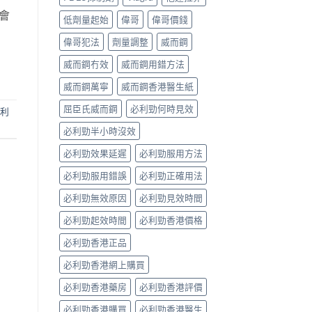
會
低劑量起始
偉哥
偉哥價錢
偉哥犯法
劑量調整
威而鋼
威而鋼冇效
威而鋼用錯方法
威而鋼萬寧
威而鋼香港醫生紙
屈臣氏威而鋼
必利勁何時見效
利
必利勁半小時沒效
必利勁效果延遲
必利勁服用方法
必利勁服用錯誤
必利勁正確用法
必利勁無效原因
必利勁見效時間
必利勁起效時間
必利勁香港價格
必利勁香港正品
必利勁香港網上購買
必利勁香港藥房
必利勁香港評價
必利勁香港購買
必利勁香港醫生