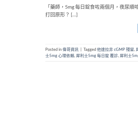
「藥師，5mg 每日錠食咗兩個月，夜尿
打回原形？ […]
Posted in
偉哥資訊
|
Tagged
他達拉非 cGMP 殘留
,
士5mg 心理依賴
,
犀利士5mg 每日錠 覆診
,
犀利士5m