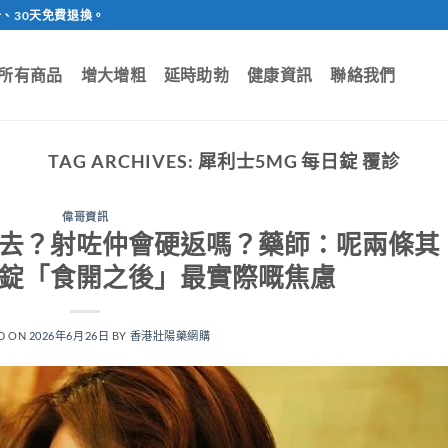
、30天免費退換。
所有商品
增大增粗
延時助勃
健康資訊
聯絡我們
TAG ARCHIVES:
犀利士5MG 每日錠 覆診
偉哥資訊
食落去？射咗仲會硬返嗎？藥師：呢兩條其
每日錠「食開之後」最實際嘅焦慮
D ON
2026年6月26日
BY
香港壯陽藥網購