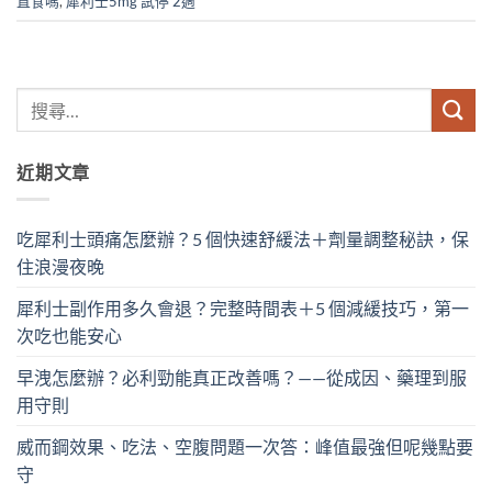
直食嗎
,
犀利士5mg 試停 2週
近期文章
吃犀利士頭痛怎麼辦？5 個快速舒緩法＋劑量調整秘訣，保
住浪漫夜晚
犀利士副作用多久會退？完整時間表＋5 個減緩技巧，第一
次吃也能安心
早洩怎麼辦？必利勁能真正改善嗎？——從成因、藥理到服
用守則
威而鋼效果、吃法、空腹問題一次答：峰值最強但呢幾點要
守