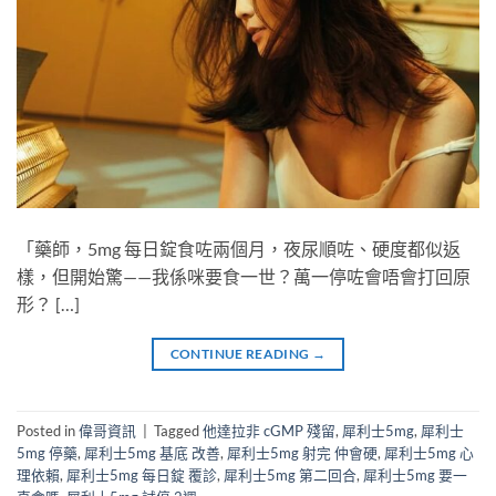
「藥師，5mg 每日錠食咗兩個月，夜尿順咗、硬度都似返
樣，但開始驚——我係咪要食一世？萬一停咗會唔會打回原
形？ […]
CONTINUE READING
→
Posted in
偉哥資訊
|
Tagged
他達拉非 cGMP 殘留
,
犀利士5mg
,
犀利士
5mg 停藥
,
犀利士5mg 基底 改善
,
犀利士5mg 射完 仲會硬
,
犀利士5mg 心
理依賴
,
犀利士5mg 每日錠 覆診
,
犀利士5mg 第二回合
,
犀利士5mg 要一