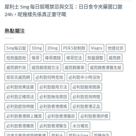
犀利士 5mg 每日錠嘅禁忌與交互：日日食令夾藥窗口變
24h，呢幾樣先係真正要守嘅
熱點關注
5mg每日錠
10mg
20mg
PDE5抑制劑
Viagra
他達拉非
低劑量起始
偉哥
偉哥價錢
偉哥犯法
劑量調整
威而鋼
威而鋼冇效
威而鋼用錯方法
威而鋼萬寧
威而鋼香港醫生紙
屈臣氏威而鋼
必利勁何時見效
必利勁半小時沒效
必利勁效果延遲
必利勁服用方法
必利勁服用錯誤
必利勁正確用法
必利勁無效原因
必利勁見效時間
必利勁起效時間
必利勁香港價格
必利勁香港正品
必利勁香港網上購買
必利勁香港藥房
必利勁香港評價
必利勁香港購買
必利勁香港醫生
水分補充
沒處方籤買威而鋼香港
犀利士
犀利士5mg
用藥安全