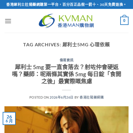
Skip
香港犀利士壯陽藥網購第一平台，百分百正品假一罰十、30天免費退換。
to
content
0
TAG ARCHIVES:
犀利士5MG 心理依賴
偉哥資訊
犀利士 5mg 要一直食落去？射咗仲會硬返
嗎？藥師：呢兩條其實係 5mg 每日錠「食開
之後」最實際嘅焦慮
POSTED ON
2026年6月26日
BY
香港壯陽藥網購
26
6 月