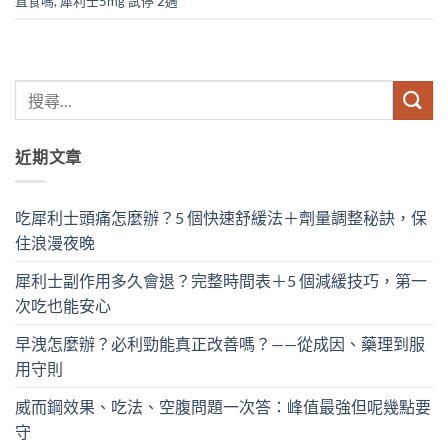
直食嗎
,
犀利士5mg 試停 2週
近期文章
吃犀利士頭痛怎麼辦？5 個快速舒緩法＋劑量調整秘訣，保
住浪漫夜晚
犀利士副作用多久會退？完整時間表＋5 個減緩技巧，第一
次吃也能安心
早洩怎麼辦？必利勁能真正改善嗎？——從成因、藥理到服
用守則
威而鋼效果、吃法、空腹問題一次答：峰值最強但呢幾點要
守