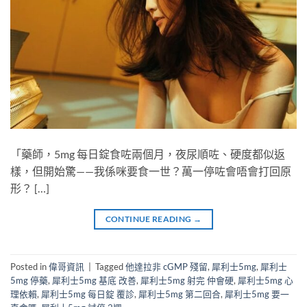
「藥師，5mg 每日錠食咗兩個月，夜尿順咗、硬度都似返
樣，但開始驚——我係咪要食一世？萬一停咗會唔會打回原
形？ […]
CONTINUE READING
→
Posted in
偉哥資訊
|
Tagged
他達拉非 cGMP 殘留
,
犀利士5mg
,
犀利士
5mg 停藥
,
犀利士5mg 基底 改善
,
犀利士5mg 射完 仲會硬
,
犀利士5mg 心
理依賴
,
犀利士5mg 每日錠 覆診
,
犀利士5mg 第二回合
,
犀利士5mg 要一