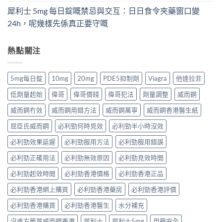
犀利士 5mg 每日錠嘅禁忌與交互：日日食令夾藥窗口變
24h，呢幾樣先係真正要守嘅
熱點關注
5mg每日錠
10mg
20mg
PDE5抑制劑
Viagra
他達拉非
低劑量起始
偉哥
偉哥價錢
偉哥犯法
劑量調整
威而鋼
威而鋼冇效
威而鋼用錯方法
威而鋼萬寧
威而鋼香港醫生紙
屈臣氏威而鋼
必利勁何時見效
必利勁半小時沒效
必利勁效果延遲
必利勁服用方法
必利勁服用錯誤
必利勁正確用法
必利勁無效原因
必利勁見效時間
必利勁起效時間
必利勁香港價格
必利勁香港正品
必利勁香港網上購買
必利勁香港藥房
必利勁香港評價
必利勁香港購買
必利勁香港醫生
水分補充
沒處方籤買威而鋼香港
犀利士
犀利士5mg
用藥安全