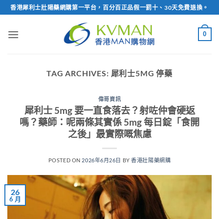
Skip
香港犀利士壯陽藥網購第一平台，百分百正品假一罰十、30天免費退換。
to
content
0
TAG ARCHIVES:
犀利士5MG 停藥
偉哥資訊
犀利士 5mg 要一直食落去？射咗仲會硬返
嗎？藥師：呢兩條其實係 5mg 每日錠「食開
之後」最實際嘅焦慮
POSTED ON
2026年6月26日
BY
香港壯陽藥網購
26
6 月