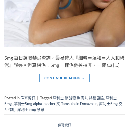
5mg 每日錠嘅禁忌查詢，最易俾人『細粒＝温和＝人人和稀
泥』誤導。但真相係：5mg 一樣係他達拉非、一樣 Ca […]
CONTINUE READING
→
Posted in
偉哥資訊
|
Tagged
犀利士 硝酸鹽 脷底丸 持續風險
,
犀利士
5mg
,
犀利士5mg alpha-blocker 夾 Tamsulosin Doxazosin
,
犀利士5mg 交
互作用
,
犀利士5mg 禁忌
偉哥資訊