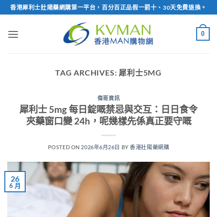
Skip
香港犀利士壯陽藥網購第一平台，百分百正品假一罰十、30天免費退換。
to
content
0
TAG ARCHIVES:
犀利士5MG
偉哥資訊
犀利士 5mg 每日錠嘅禁忌與交互：日日食令
夾藥窗口變 24h，呢幾樣先係真正要守嘅
POSTED ON
2026年6月26日
BY
香港壯陽藥網購
26
6 月