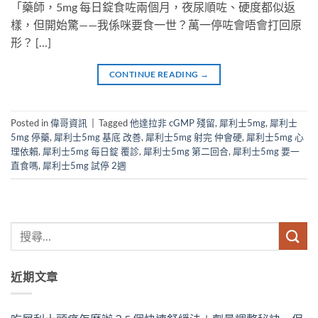
「藥師，5mg 每日錠食咗兩個月，夜尿順咗、硬度都似返
樣，但開始驚——我係咪要食一世？萬一停咗會唔會打回原
形？ […]
CONTINUE READING
→
Posted in
偉哥資訊
|
Tagged
他達拉非 cGMP 殘留
,
犀利士5mg
,
犀利士
5mg 停藥
,
犀利士5mg 基底 改善
,
犀利士5mg 射完 仲會硬
,
犀利士5mg 心
理依賴
,
犀利士5mg 每日錠 覆診
,
犀利士5mg 第二回合
,
犀利士5mg 要一
直食嗎
,
犀利士5mg 試停 2週
近期文章