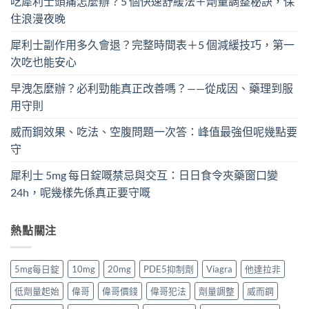
吃犀利士頭痛怎麼辦？5 個快速舒緩法＋劑量調整秘訣，保
住浪漫夜晚
犀利士副作用多久會退？完整時間表＋5 個減緩技巧，第一
次吃也能安心
早洩怎麼辦？必利勁能真正改善嗎？——從成因、藥理到服
用守則
威而鋼效果、吃法、空腹問題一次答：峰值最強但呢幾點要
守
犀利士 5mg 每日錠嘅禁忌與交互：日日食令夾藥窗口變
24h，呢幾樣先係真正要守嘅
熱點關注
5mg每日錠
10mg
20mg
PDE5抑制劑
Viagra
他達拉非
低劑量起始
偉哥
偉哥價錢
偉哥犯法
劑量調整
威而鋼