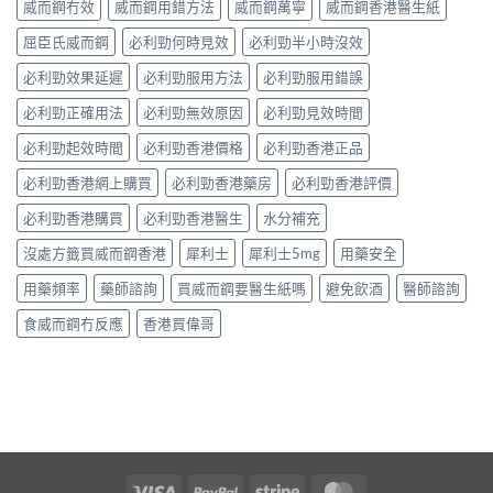
威而鋼冇效
威而鋼用錯方法
威而鋼萬寧
威而鋼香港醫生紙
屈臣氏威而鋼
必利勁何時見效
必利勁半小時沒效
必利勁效果延遲
必利勁服用方法
必利勁服用錯誤
必利勁正確用法
必利勁無效原因
必利勁見效時間
必利勁起效時間
必利勁香港價格
必利勁香港正品
必利勁香港網上購買
必利勁香港藥房
必利勁香港評價
必利勁香港購買
必利勁香港醫生
水分補充
沒處方籤買威而鋼香港
犀利士
犀利士5mg
用藥安全
用藥頻率
藥師諮詢
買威而鋼要醫生紙嗎
避免飲酒
醫師諮詢
食威而鋼冇反應
香港買偉哥
Visa
PayPal
Stripe
MasterCard