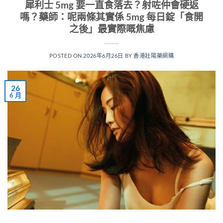
犀利士 5mg 要一直食落去？射咗仲會硬返
嗎？藥師：呢兩條其實係 5mg 每日錠「食開
之後」最實際嘅焦慮
POSTED ON
2026年6月26日
BY
香港壯陽藥網購
26
6 月