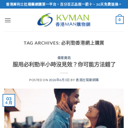
Skip
香港犀利士壯陽藥網購第一平台，百分百正品假一罰十、30天免費退換。
to
content
0
TAG ARCHIVES:
必利勁香港網上購買
偉哥資訊
服用必利勁半小時沒見效？你可能方法錯了
POSTED ON
2026年6月3日
BY
香港壯陽藥網購
03
6 月