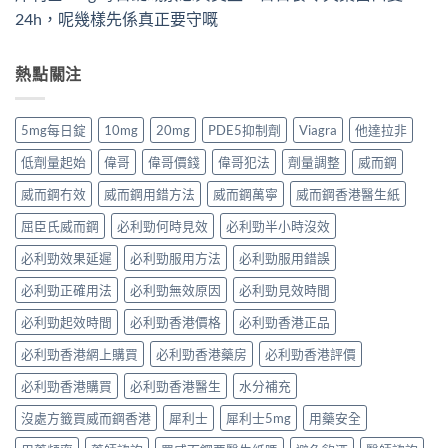
24h，呢幾樣先係真正要守嘅
熱點關注
5mg每日錠
10mg
20mg
PDE5抑制劑
Viagra
他達拉非
低劑量起始
偉哥
偉哥價錢
偉哥犯法
劑量調整
威而鋼
威而鋼冇效
威而鋼用錯方法
威而鋼萬寧
威而鋼香港醫生紙
屈臣氏威而鋼
必利勁何時見效
必利勁半小時沒效
必利勁效果延遲
必利勁服用方法
必利勁服用錯誤
必利勁正確用法
必利勁無效原因
必利勁見效時間
必利勁起效時間
必利勁香港價格
必利勁香港正品
必利勁香港網上購買
必利勁香港藥房
必利勁香港評價
必利勁香港購買
必利勁香港醫生
水分補充
沒處方籤買威而鋼香港
犀利士
犀利士5mg
用藥安全