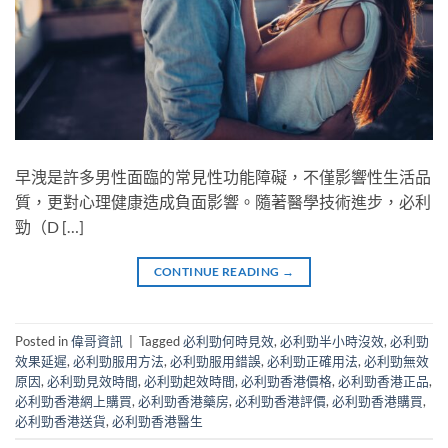
早洩是許多男性面臨的常見性功能障礙，不僅影響性生活品
質，更對心理健康造成負面影響。隨著醫學技術進步，必利
勁（D […]
CONTINUE READING
→
Posted in
偉哥資訊
|
Tagged
必利勁何時見效
,
必利勁半小時沒效
,
必利勁
效果延遲
,
必利勁服用方法
,
必利勁服用錯誤
,
必利勁正確用法
,
必利勁無效
原因
,
必利勁見效時間
,
必利勁起效時間
,
必利勁香港價格
,
必利勁香港正品
,
必利勁香港網上購買
,
必利勁香港藥房
,
必利勁香港評價
,
必利勁香港購買
,
必利勁香港送貨
,
必利勁香港醫生