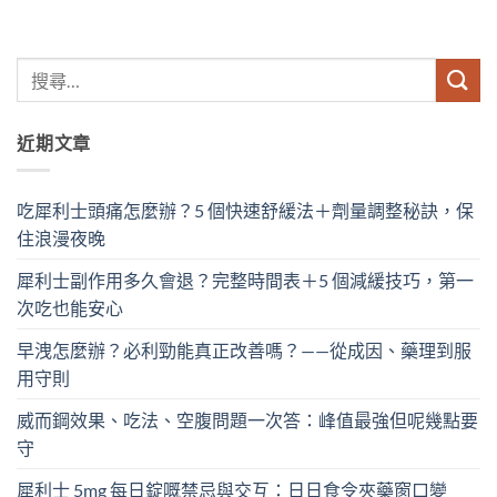
近期文章
吃犀利士頭痛怎麼辦？5 個快速舒緩法＋劑量調整秘訣，保
住浪漫夜晚
犀利士副作用多久會退？完整時間表＋5 個減緩技巧，第一
次吃也能安心
早洩怎麼辦？必利勁能真正改善嗎？——從成因、藥理到服
用守則
威而鋼效果、吃法、空腹問題一次答：峰值最強但呢幾點要
守
犀利士 5mg 每日錠嘅禁忌與交互：日日食令夾藥窗口變