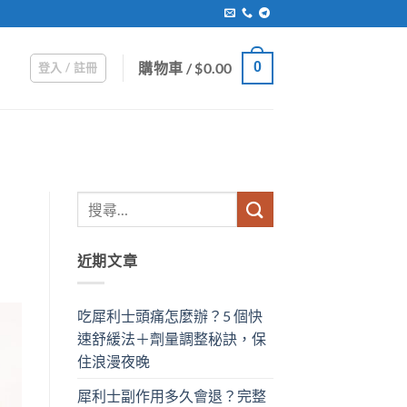
購物車 /
$
0.00
0
登入 / 註冊
近期文章
吃犀利士頭痛怎麼辦？5 個快
速舒緩法＋劑量調整秘訣，保
住浪漫夜晚
犀利士副作用多久會退？完整