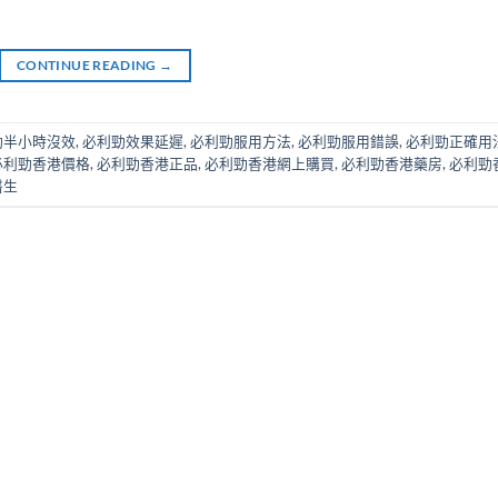
CONTINUE READING
→
勁半小時沒效
,
必利勁效果延遲
,
必利勁服用方法
,
必利勁服用錯誤
,
必利勁正確用
必利勁香港價格
,
必利勁香港正品
,
必利勁香港網上購買
,
必利勁香港藥房
,
必利勁
醫生