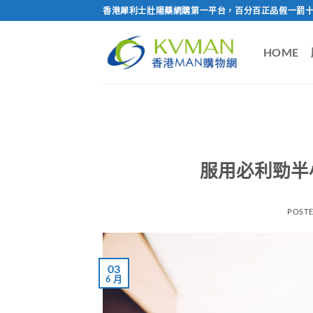
Skip
香港犀利士壯陽藥網購第一平台，百分百正品假一罰十
to
content
HOME
服用必利勁半
POST
03
6 月