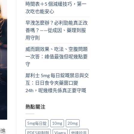
時間表＋5 個減緩技巧，第一
次吃也能安心
早洩怎麼辦？必利勁能真正改
善嗎？——從成因、藥理到服
用守則
威而鋼效果、吃法、空腹問題
一次答：峰值最強但呢幾點要
守
犀利士 5mg 每日錠嘅禁忌與交
互：日日食令夾藥窗口變
24h，呢幾樣先係真正要守嘅
熱點關注
5mg每日錠
10mg
20mg
術進
PDE5抑制劑
Viagra
他達拉非