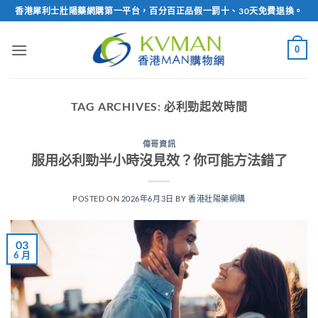
Skip
香港犀利士壯陽藥網購第一平台，百分百正品假一罰十、30天免費退換。
to
content
0
TAG ARCHIVES:
必利勁起效時間
偉哥資訊
服用必利勁半小時沒見效？你可能方法錯了
POSTED ON
2026年6月3日
BY
香港壯陽藥網購
03
6 月