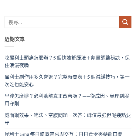
近期文章
吃犀利士頭痛怎麼辦？5 個快速舒緩法＋劑量調整秘訣，保
住浪漫夜晚
犀利士副作用多久會退？完整時間表＋5 個減緩技巧，第一
次吃也能安心
早洩怎麼辦？必利勁能真正改善嗎？——從成因、藥理到服
用守則
威而鋼效果、吃法、空腹問題一次答：峰值最強但呢幾點要
守
犀利士 5mg 每日錠嘅禁忌與交互：日日食令夾藥窗口變