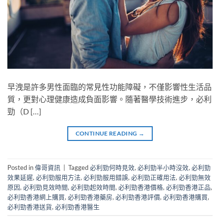
早洩是許多男性面臨的常見性功能障礙，不僅影響性生活品
質，更對心理健康造成負面影響。隨著醫學技術進步，必利
勁（D […]
CONTINUE READING
→
Posted in
偉哥資訊
|
Tagged
必利勁何時見效
,
必利勁半小時沒效
,
必利勁
效果延遲
,
必利勁服用方法
,
必利勁服用錯誤
,
必利勁正確用法
,
必利勁無效
原因
,
必利勁見效時間
,
必利勁起效時間
,
必利勁香港價格
,
必利勁香港正品
,
必利勁香港網上購買
,
必利勁香港藥房
,
必利勁香港評價
,
必利勁香港購買
,
必利勁香港送貨
,
必利勁香港醫生