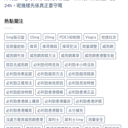
24h，呢幾樣先係真正要守嘅
熱點關注
5mg每日錠
10mg
20mg
PDE5抑制劑
Viagra
他達拉非
低劑量起始
偉哥
偉哥價錢
偉哥犯法
劑量調整
威而鋼
威而鋼冇效
威而鋼用錯方法
威而鋼萬寧
威而鋼香港醫生紙
屈臣氏威而鋼
必利勁何時見效
必利勁半小時沒效
必利勁效果延遲
必利勁服用方法
必利勁服用錯誤
必利勁正確用法
必利勁無效原因
必利勁見效時間
必利勁起效時間
必利勁香港價格
必利勁香港正品
必利勁香港網上購買
必利勁香港藥房
必利勁香港評價
必利勁香港購買
必利勁香港醫生
水分補充
沒處方籤買威而鋼香港
犀利士
犀利士5mg
用藥安全