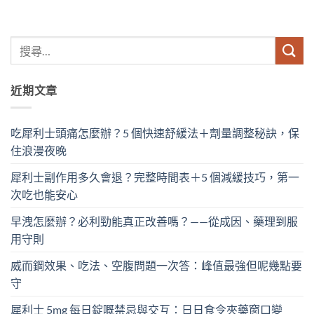
近期文章
吃犀利士頭痛怎麼辦？5 個快速舒緩法＋劑量調整秘訣，保
住浪漫夜晚
犀利士副作用多久會退？完整時間表＋5 個減緩技巧，第一
次吃也能安心
早洩怎麼辦？必利勁能真正改善嗎？——從成因、藥理到服
用守則
威而鋼效果、吃法、空腹問題一次答：峰值最強但呢幾點要
守
犀利士 5mg 每日錠嘅禁忌與交互：日日食令夾藥窗口變