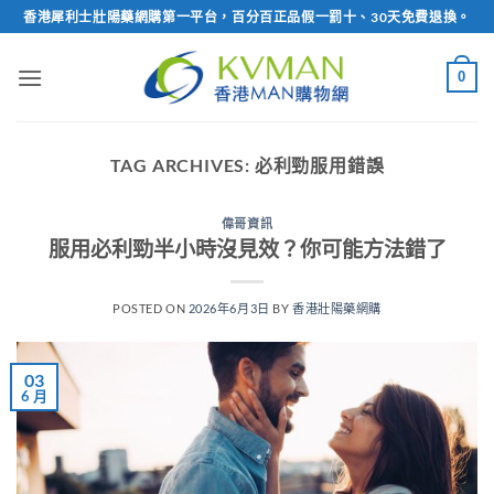
Skip
香港犀利士壯陽藥網購第一平台，百分百正品假一罰十、30天免費退換。
to
content
0
TAG ARCHIVES:
必利勁服用錯誤
偉哥資訊
服用必利勁半小時沒見效？你可能方法錯了
POSTED ON
2026年6月3日
BY
香港壯陽藥網購
03
6 月