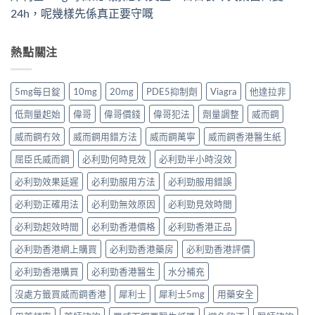
24h，呢幾樣先係真正要守嘅
熱點關注
5mg每日錠
10mg
20mg
PDE5抑制劑
Viagra
他達拉非
低劑量起始
偉哥
偉哥價錢
偉哥犯法
劑量調整
威而鋼
威而鋼冇效
威而鋼用錯方法
威而鋼萬寧
威而鋼香港醫生紙
屈臣氏威而鋼
必利勁何時見效
必利勁半小時沒效
必利勁效果延遲
必利勁服用方法
必利勁服用錯誤
必利勁正確用法
必利勁無效原因
必利勁見效時間
必利勁起效時間
必利勁香港價格
必利勁香港正品
必利勁香港網上購買
必利勁香港藥房
必利勁香港評價
必利勁香港購買
必利勁香港醫生
水分補充
沒處方籤買威而鋼香港
犀利士
犀利士5mg
用藥安全