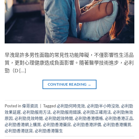
早洩是許多男性面臨的常見性功能障礙，不僅影響性生活品
質，更對心理健康造成負面影響。隨著醫學技術進步，必利
勁（D […]
CONTINUE READING
→
Posted in
偉哥資訊
|
Tagged
必利勁何時見效
,
必利勁半小時沒效
,
必利勁
效果延遲
,
必利勁服用方法
,
必利勁服用錯誤
,
必利勁正確用法
,
必利勁無效
原因
,
必利勁見效時間
,
必利勁起效時間
,
必利勁香港價格
,
必利勁香港正品
,
必利勁香港網上購買
,
必利勁香港藥房
,
必利勁香港評價
,
必利勁香港購買
,
必利勁香港送貨
,
必利勁香港醫生