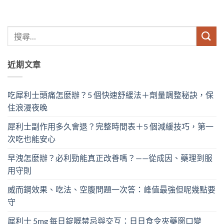
近期文章
吃犀利士頭痛怎麼辦？5 個快速舒緩法＋劑量調整秘訣，保
住浪漫夜晚
犀利士副作用多久會退？完整時間表＋5 個減緩技巧，第一
次吃也能安心
早洩怎麼辦？必利勁能真正改善嗎？——從成因、藥理到服
用守則
威而鋼效果、吃法、空腹問題一次答：峰值最強但呢幾點要
守
犀利士 5mg 每日錠嘅禁忌與交互：日日食令夾藥窗口變