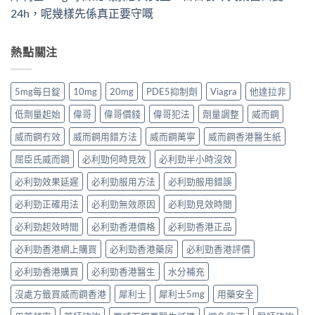
24h，呢幾樣先係真正要守嘅
熱點關注
5mg每日錠
10mg
20mg
PDE5抑制劑
Viagra
他達拉非
低劑量起始
偉哥
偉哥價錢
偉哥犯法
劑量調整
威而鋼
威而鋼冇效
威而鋼用錯方法
威而鋼萬寧
威而鋼香港醫生紙
屈臣氏威而鋼
必利勁何時見效
必利勁半小時沒效
必利勁效果延遲
必利勁服用方法
必利勁服用錯誤
必利勁正確用法
必利勁無效原因
必利勁見效時間
必利勁起效時間
必利勁香港價格
必利勁香港正品
必利勁香港網上購買
必利勁香港藥房
必利勁香港評價
必利勁香港購買
必利勁香港醫生
水分補充
沒處方籤買威而鋼香港
犀利士
犀利士5mg
用藥安全