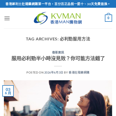
Skip
香港犀利士壯陽藥網購第一平台，百分百正品假一罰十、30天免費退換。
to
content
0
TAG ARCHIVES:
必利勁服用方法
偉哥資訊
服用必利勁半小時沒見效？你可能方法錯了
POSTED ON
2026年6月3日
BY
香港壯陽藥網購
03
6 月