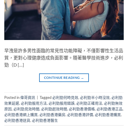
早洩是許多男性面臨的常見性功能障礙，不僅影響性生活品
質，更對心理健康造成負面影響。隨著醫學技術進步，必利
勁（D […]
CONTINUE READING
→
Posted in
偉哥資訊
|
Tagged
必利勁何時見效
,
必利勁半小時沒效
,
必利勁
效果延遲
,
必利勁服用方法
,
必利勁服用錯誤
,
必利勁正確用法
,
必利勁無效
原因
,
必利勁見效時間
,
必利勁起效時間
,
必利勁香港價格
,
必利勁香港正品
,
必利勁香港網上購買
,
必利勁香港藥房
,
必利勁香港評價
,
必利勁香港購買
,
必利勁香港送貨
,
必利勁香港醫生