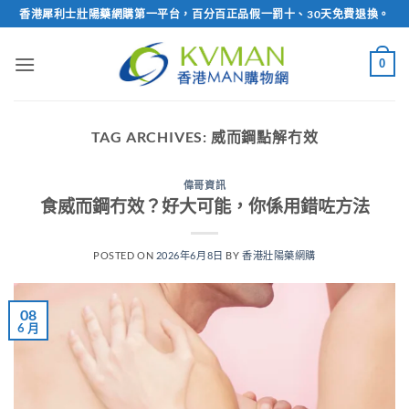
Skip
香港犀利士壯陽藥網購第一平台，百分百正品假一罰十、30天免費退換。
to
content
0
TAG ARCHIVES:
威而鋼點解冇效
偉哥資訊
食威而鋼冇效？好大可能，你係用錯咗方法
POSTED ON
2026年6月8日
BY
香港壯陽藥網購
08
6 月