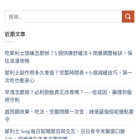
近期文章
吃犀利士頭痛怎麼辦？5 個快速舒緩法＋劑量調整秘訣，保
住浪漫夜晚
犀利士副作用多久會退？完整時間表＋5 個減緩技巧，第一
次吃也能安心
早洩怎麼辦？必利勁能真正改善嗎？——從成因、藥理到服
用守則
威而鋼效果、吃法、空腹問題一次答：峰值最強但呢幾點要
守
犀利士 5mg 每日錠嘅禁忌與交互：日日食令夾藥窗口變
24h，呢幾樣先係真正要守嘅