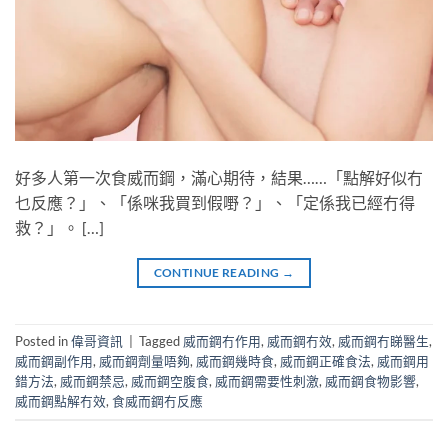
好多人第一次食威而鋼，滿心期待，結果……「點解好似冇
乜反應？」、「係咪我買到假嘢？」、「定係我已經冇得
救？」。 […]
CONTINUE READING
→
Posted in
偉哥資訊
|
Tagged
威而鋼冇作用
,
威而鋼冇效
,
威而鋼冇睇醫生
,
威而鋼副作用
,
威而鋼劑量唔夠
,
威而鋼幾時食
,
威而鋼正確食法
,
威而鋼用
錯方法
,
威而鋼禁忌
,
威而鋼空腹食
,
威而鋼需要性刺激
,
威而鋼食物影響
,
威而鋼點解冇效
,
食威而鋼冇反應