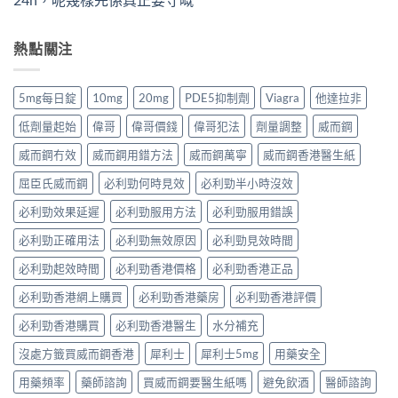
熱點關注
5mg每日錠
10mg
20mg
PDE5抑制劑
Viagra
他達拉非
低劑量起始
偉哥
偉哥價錢
偉哥犯法
劑量調整
威而鋼
威而鋼冇效
威而鋼用錯方法
威而鋼萬寧
威而鋼香港醫生紙
屈臣氏威而鋼
必利勁何時見效
必利勁半小時沒效
必利勁效果延遲
必利勁服用方法
必利勁服用錯誤
必利勁正確用法
必利勁無效原因
必利勁見效時間
必利勁起效時間
必利勁香港價格
必利勁香港正品
必利勁香港網上購買
必利勁香港藥房
必利勁香港評價
必利勁香港購買
必利勁香港醫生
水分補充
沒處方籤買威而鋼香港
犀利士
犀利士5mg
用藥安全
用藥頻率
藥師諮詢
買威而鋼要醫生紙嗎
避免飲酒
醫師諮詢