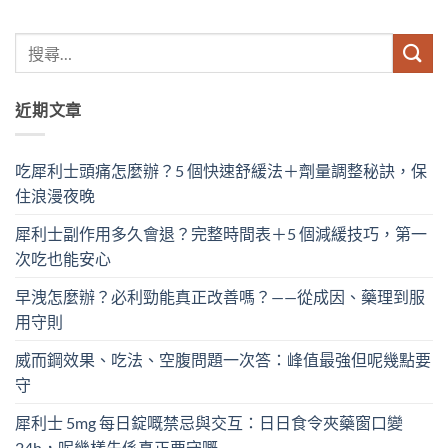
近期文章
吃犀利士頭痛怎麼辦？5 個快速舒緩法＋劑量調整秘訣，保
住浪漫夜晚
犀利士副作用多久會退？完整時間表＋5 個減緩技巧，第一
次吃也能安心
早洩怎麼辦？必利勁能真正改善嗎？——從成因、藥理到服
用守則
威而鋼效果、吃法、空腹問題一次答：峰值最強但呢幾點要
守
犀利士 5mg 每日錠嘅禁忌與交互：日日食令夾藥窗口變
24h，呢幾樣先係真正要守嘅