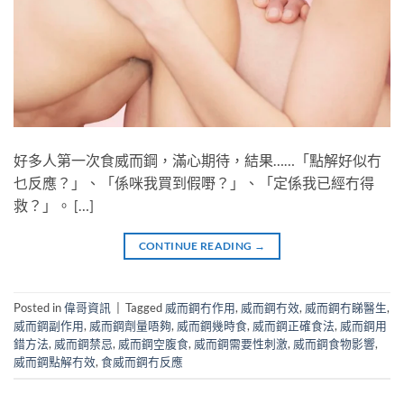
好多人第一次食威而鋼，滿心期待，結果……「點解好似冇
乜反應？」、「係咪我買到假嘢？」、「定係我已經冇得
救？」。 […]
CONTINUE READING
→
Posted in
偉哥資訊
|
Tagged
威而鋼冇作用
,
威而鋼冇效
,
威而鋼冇睇醫生
,
威而鋼副作用
,
威而鋼劑量唔夠
,
威而鋼幾時食
,
威而鋼正確食法
,
威而鋼用
錯方法
,
威而鋼禁忌
,
威而鋼空腹食
,
威而鋼需要性刺激
,
威而鋼食物影響
,
威而鋼點解冇效
,
食威而鋼冇反應