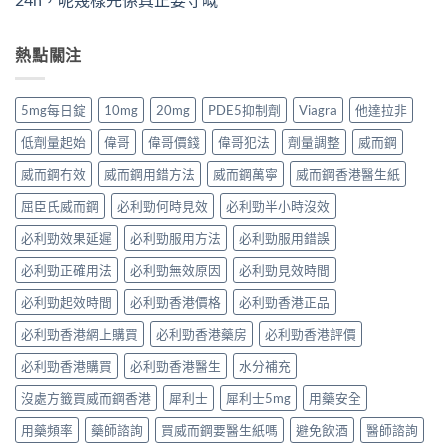
熱點關注
5mg每日錠
10mg
20mg
PDE5抑制劑
Viagra
他達拉非
低劑量起始
偉哥
偉哥價錢
偉哥犯法
劑量調整
威而鋼
威而鋼冇效
威而鋼用錯方法
威而鋼萬寧
威而鋼香港醫生紙
屈臣氏威而鋼
必利勁何時見效
必利勁半小時沒效
必利勁效果延遲
必利勁服用方法
必利勁服用錯誤
必利勁正確用法
必利勁無效原因
必利勁見效時間
必利勁起效時間
必利勁香港價格
必利勁香港正品
必利勁香港網上購買
必利勁香港藥房
必利勁香港評價
必利勁香港購買
必利勁香港醫生
水分補充
沒處方籤買威而鋼香港
犀利士
犀利士5mg
用藥安全
用藥頻率
藥師諮詢
買威而鋼要醫生紙嗎
避免飲酒
醫師諮詢