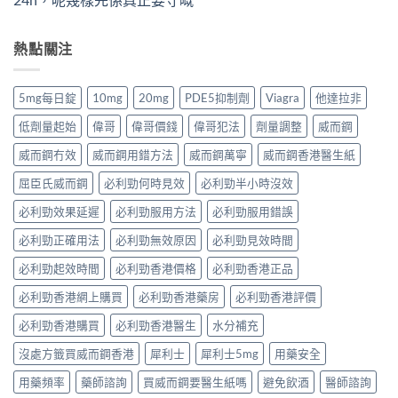
熱點關注
5mg每日錠
10mg
20mg
PDE5抑制劑
Viagra
他達拉非
低劑量起始
偉哥
偉哥價錢
偉哥犯法
劑量調整
威而鋼
威而鋼冇效
威而鋼用錯方法
威而鋼萬寧
威而鋼香港醫生紙
屈臣氏威而鋼
必利勁何時見效
必利勁半小時沒效
必利勁效果延遲
必利勁服用方法
必利勁服用錯誤
必利勁正確用法
必利勁無效原因
必利勁見效時間
必利勁起效時間
必利勁香港價格
必利勁香港正品
必利勁香港網上購買
必利勁香港藥房
必利勁香港評價
必利勁香港購買
必利勁香港醫生
水分補充
沒處方籤買威而鋼香港
犀利士
犀利士5mg
用藥安全
用藥頻率
藥師諮詢
買威而鋼要醫生紙嗎
避免飲酒
醫師諮詢