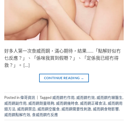
好多人第一次食威而鋼，滿心期待，結果……「點解好似冇
乜反應？」、「係咪我買到假嘢？」、「定係我已經冇得
救？」。 […]
CONTINUE READING
→
Posted in
偉哥資訊
|
Tagged
威而鋼冇作用
,
威而鋼冇效
,
威而鋼冇睇醫生
,
威而鋼副作用
,
威而鋼劑量唔夠
,
威而鋼幾時食
,
威而鋼正確食法
,
威而鋼用
錯方法
,
威而鋼禁忌
,
威而鋼空腹食
,
威而鋼需要性刺激
,
威而鋼食物影響
,
威而鋼點解冇效
,
食威而鋼冇反應