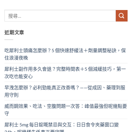
近期文章
吃犀利士頭痛怎麼辦？5 個快速舒緩法＋劑量調整秘訣，保
住浪漫夜晚
犀利士副作用多久會退？完整時間表＋5 個減緩技巧，第一
次吃也能安心
早洩怎麼辦？必利勁能真正改善嗎？——從成因、藥理到服
用守則
威而鋼效果、吃法、空腹問題一次答：峰值最強但呢幾點要
守
犀利士 5mg 每日錠嘅禁忌與交互：日日食令夾藥窗口變
24h，呢幾樣先係真正要守嘅