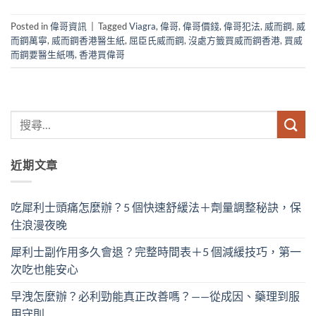
Posted in
偉哥資訊
|
Tagged
Viagra
,
偉哥
,
偉哥價錢
,
偉哥犯法
,
威而鋼
,
威
而鋼萬寧
,
威而鋼香港醫生紙
,
屈臣氏威而鋼
,
沒處方籤買威而鋼香港
,
買威
而鋼要醫生紙嗎
,
香港買偉哥
近期文章
吃犀利士頭痛怎麼辦？5 個快速舒緩法＋劑量調整秘訣，保
住浪漫夜晚
犀利士副作用多久會退？完整時間表＋5 個減緩技巧，第一
次吃也能安心
早洩怎麼辦？必利勁能真正改善嗎？——從成因、藥理到服
用守則