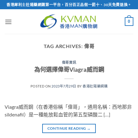
Skip
香港犀利士壯陽藥網購第一平台，百分百正品假一罰十、30天免費退換。
to
content
0
TAG ARCHIVES:
偉哥
偉哥資訊
為何選擇偉哥Viagra威而鋼
POSTED ON
2023年7月29日
BY
香港壯陽藥網購
Viagra威而鋼（在香港俗稱「偉哥」，通用名稱：西地那非
sildenafil）是一種能放鬆血管的第五型磷酸二 […]
CONTINUE READING
→