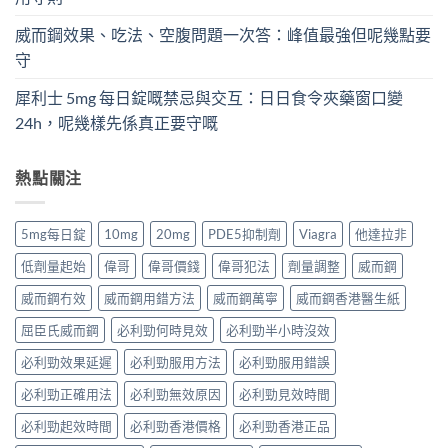
威而鋼效果、吃法、空腹問題一次答：峰值最強但呢幾點要
守
犀利士 5mg 每日錠嘅禁忌與交互：日日食令夾藥窗口變
24h，呢幾樣先係真正要守嘅
熱點關注
5mg每日錠
10mg
20mg
PDE5抑制劑
Viagra
他達拉非
低劑量起始
偉哥
偉哥價錢
偉哥犯法
劑量調整
威而鋼
威而鋼冇效
威而鋼用錯方法
威而鋼萬寧
威而鋼香港醫生紙
屈臣氏威而鋼
必利勁何時見效
必利勁半小時沒效
必利勁效果延遲
必利勁服用方法
必利勁服用錯誤
必利勁正確用法
必利勁無效原因
必利勁見效時間
必利勁起效時間
必利勁香港價格
必利勁香港正品